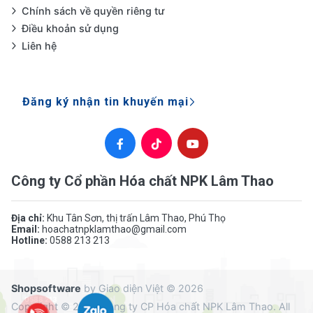
Chính sách về quyền riêng tư
Điều khoản sử dụng
Liên hệ
Đăng ký nhận tin khuyến mại
Công ty Cổ phần Hóa chất NPK Lâm Thao
Địa chỉ:
Khu Tân Sơn, thị trấn Lâm Thao, Phú Thọ
Email:
hoachatnpklamthao@gmail.com
Hotline:
0588 213 213
Shopsoftware
by Giao diện Việt © 2026
0588 213
Copyright © 2026 Công ty CP Hóa chất NPK Lâm Thao. All
213