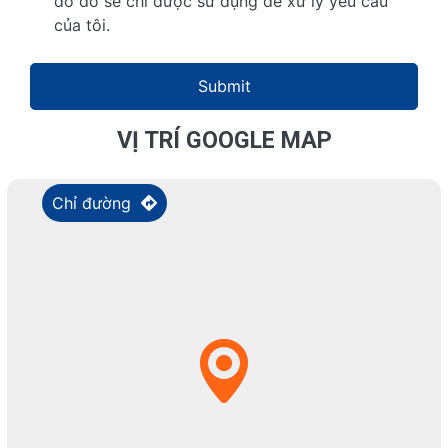
do đó sẽ chỉ được sử dụng để xử lý yêu cầu
của tôi.
Submit
VỊ TRÍ GOOGLE MAP
Chỉ đường