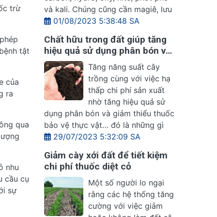
ốc trừ
và kali. Chúng cũng cần magiê, lưu
01/08/2023 5:38:48 SA
Chất hữu trong đất giúp tăng
 phép
hiệu quả sử dụng phân bón và
bệnh tật
năng suất cây trồng
Tăng năng suất cây
trồng cùng với việc hạ
ỏe của
thấp chi phí sản xuất
g ra
nhờ tăng hiệu quả sử
dụng phân bón và giảm thiểu thuốc
hông qua
bảo vệ thực vật… đó là những gì
 lượng
29/07/2023 5:32:09 SA
Giảm cày xới đất để tiết kiệm
chi phí thuốc diệt cỏ
ỏ nhu
u cầu cụ
Một số người lo ngại
ới sự
rằng các hệ thống tăng
cường với việc giảm