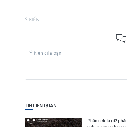
Ý KIẾN
TIN LIÊN QUAN
Phân npk là gì? phâ
npk có công dụng n