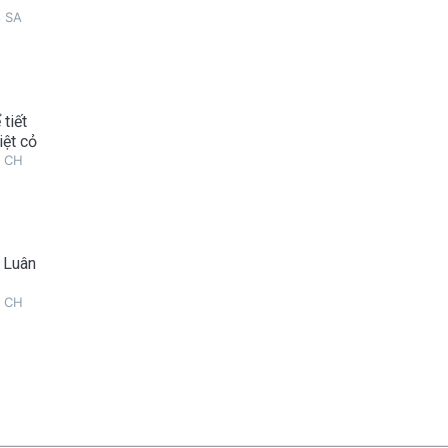
8 SA
tiết
iệt cỏ
3 CH
 Luân
8 CH