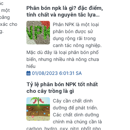
ác
Phân bón npk là gì? đặc điểm,
i một
tính chất và nguyên tắc lựa
 bằng
chọn - nhà nông cần biết
 xác cho
Phân NPK là một loại
g.
phân bón được sử
dụng rộng rãi trong
canh tác nông nghiệp.
Mặc dù đây là loại phân bón phổ
biến, nhưng nhiều nhà nông chưa
hiểu
01/08/2023 6:01:31 SA
Tỷ lệ phân bón NPK tốt nhất
cho cây trồng là gì
Cây cần chất dinh
dưỡng để phát triển.
Các chất dinh dưỡng
chính mà chúng cần là
carbon, hydro, oxy, nitơ, phốt pho