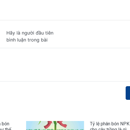
Hãy là người đầu tiên
bình luận trong bài
n bón
Tỷ lệ phân bón NPK 
hư thế
cho cây trồng là gì