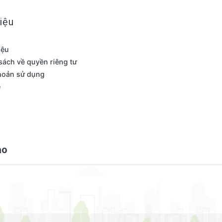
iệu
iệu
sách về quyền riêng tư
hoản sử dụng
ệ
ao