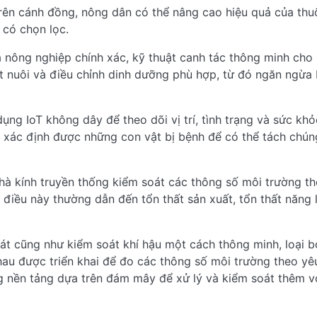
rên cánh đồng, nông dân có thể nâng cao hiệu quả của thu
có chọn lọc.
 nông nghiệp chính xác, kỹ thuật canh tác thông minh cho
t nuôi và điều chỉnh dinh dưỡng phù hợp, từ đó ngăn ngừa 
ụng IoT không dây để theo dõi vị trí, tình trạng và sức kh
hể xác định được những con vật bị bệnh để có thể tách chún
hà kính truyền thống kiểm soát các thông số môi trường t
, điều này thường dẫn đến tổn thất sản xuất, tổn thất năng
sát cũng như kiểm soát khí hậu một cách thông minh, loại b
hau được triển khai để đo các thông số môi trường theo yê
ng nền tảng dựa trên đám mây để xử lý và kiểm soát thêm v