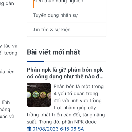
Kiến thức nông nghiệp
ông dân
Tuyển dụng nhân sự
Tin tức & sự kiện
y tắc và
Bài viết mới nhất
ối tượng
Phân npk là gì? phân bón npk
của nền
có công dụng như thế nào đối
với cây trồng?
Phân bón là một trong
4 yếu tố quan trọng
đối với lĩnh vực trồng
 lĩnh
trọt nhằm giúp cây
 nông
trồng phát triển cân đối, tăng năng
 xác và
suất. Trong đó, phân NPK được
01/08/2023 6:15:06 SA