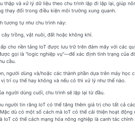
hu thập và xử lý dữ liệu theo chu trình lặp đi lặp lại, giúp n
g thay đổi trong điều kiện môi trường xung quanh.
h tương tự như chu trình này:
ừ cây trồng, vật nuôi, đất hoặc không khí.
cấp cho nền tảng IoT được lưu trữ trên đám mây với các qu
ợc gọi là "logic nghiệp vụ"—để xác định tình trạng của đ
hu cầu.
iện, người dùng và/hoặc các thành phần dựa trên máy học 
vị trí cụ thể hay không và nếu có thì xử lý như thế nào.
 người dùng cuối, chu trình sẽ lặp lại từ đầu.
 người tin rằng IoT có thể tăng thêm giá trị cho tất cả các
. Mặc dù có một số cách mà IoT có thể cải thiện hoạt động
à IoT có thể cách mạng hóa nông nghiệp là canh tác chính