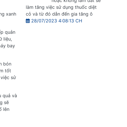
hoặc không làm đất sẽ
làm tăng việc sử dụng thuốc diệt
cỏ và từ đó dẫn đến gia tăng ô
ng xanh
28/07/2023 4:08:13 CH
ếp quản
 liệu,
máy bay
n bón
m tốt
 việc sử
u quả và
ng sẽ
ổ lên