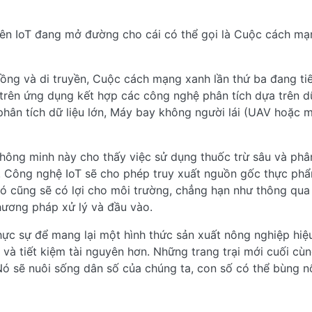
ên IoT đang mở đường cho cái có thể gọi là Cuộc cách mạ
ồng và di truyền, Cuộc cách mạng xanh lần thứ ba đang ti
rên ứng dụng kết hợp các công nghệ phân tích dựa trên dữ
, phân tích dữ liệu lớn, Máy bay không người lái (UAV hoặc 
hông minh này cho thấy việc sử dụng thuốc trừ sâu và phâ
ên. Công nghệ IoT sẽ cho phép truy xuất nguồn gốc thực phẩ
ó cũng sẽ có lợi cho môi trường, chẳng hạn như thông qua
hương pháp xử lý và đầu vào.
ực sự để mang lại một hình thức sản xuất nông nghiệp hiệ
 và tiết kiệm tài nguyên hơn. Những trang trại mới cuối cù
Nó sẽ nuôi sống dân số của chúng ta, con số có thể bùng n