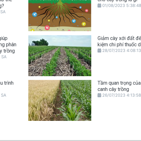
g?
01/08/2023 5:38:4
 SA
giúp
Giảm cày xới đất để 
ụng phân
kiệm chi phí thuốc d
y trồng
28/07/2023 4:08:1
 SA
u trình
Tầm quan trọng của
canh cây trồng
 SA
26/07/2023 4:13:5